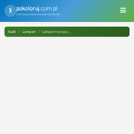
pokoloruj
.com.pl
Darmowe kolorowanki do druku
Ssaki
Lampart
Lampart ryczący na wzgórzu do druku