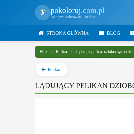
pokoloruj
.com.pl
Darmowe kolorowanki do druku
STRONA GŁÓWNA
BLOG
Ptaki
Pelikan
Lądujący pelikan dzioborogi do dr
Pelikan
LĄDUJĄCY PELIKAN DZIO