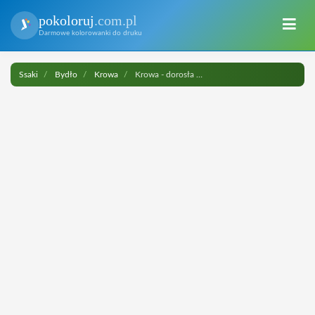
pokoloruj
.com.pl
Darmowe kolorowanki do druku
Ssaki
Bydło
Krowa
Krowa - dorosła samica bydła domowego do druku