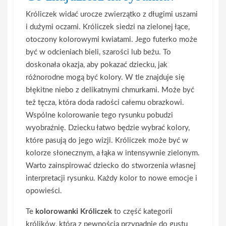
Króliczek widać urocze zwierzątko z długimi uszami
i dużymi oczami. Króliczek siedzi na zielonej łące,
otoczony kolorowymi kwiatami. Jego futerko może
być w odcieniach bieli, szarości lub beżu. To
doskonała okazja, aby pokazać dziecku, jak
różnorodne mogą być kolory. W tle znajduje się
błękitne niebo z delikatnymi chmurkami. Może być
też tęcza, która doda radości całemu obrazkowi.
Wspólne kolorowanie tego rysunku pobudzi
wyobraźnię. Dziecku łatwo będzie wybrać kolory,
które pasują do jego wizji. Króliczek może być w
kolorze słonecznym, a łąka w intensywnie zielonym.
Warto zainspirować dziecko do stworzenia własnej
interpretacji rysunku. Każdy kolor to nowe emocje i
opowieści.
Te
kolorowanki Króliczek
to część kategorii
królików, która z pewnością przypadnie do gustu