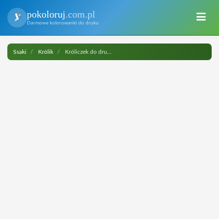
pokoloruj
.com.pl
Darmowe kolorowanki do druku
Ssaki
Królik
Króliczek do druku