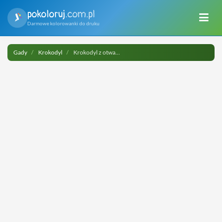
pokoloruj
.com.pl
Darmowe kolorowanki do druku
Gady
Krokodyl
Krokodyl z otwartą paszczą do druku