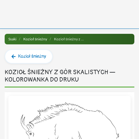
Ssaki
Kozioł śnieżny
Kozioł śnieżny z gór skalistych do druku
Kozioł śnieżny
KOZIOŁ ŚNIEŻNY Z GÓR SKALISTYCH —
KOLOROWANKA DO DRUKU