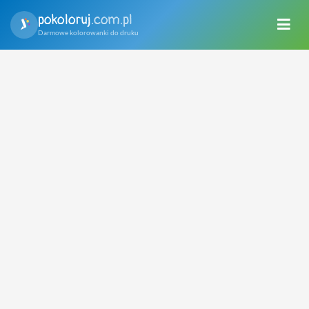
pokoloruj
.com.pl
Darmowe kolorowanki do druku