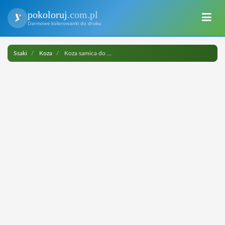
pokoloruj
.com.pl
Darmowe kolorowanki do druku
Ssaki
Koza
Koza samica do druku