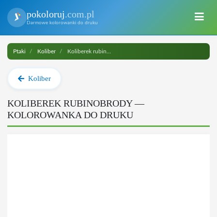
pokoloruj
.com.pl
Darmowe kolorowanki do druku
Ptaki
Koliber
Koliberek rubinobrody do druku
Koliber
KOLIBEREK RUBINOBRODY —
KOLOROWANKA DO DRUKU