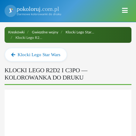
pokoloruj
.com.pl
Darmowe kolorowanki do druku
Kreskówki
Gwiezdne wojny
Klocki Lego Star Wars
Klocki Lego R2D2 i C3PO do druku
Klocki Lego Star Wars
KLOCKI LEGO R2D2 I C3PO —
KOLOROWANKA DO DRUKU