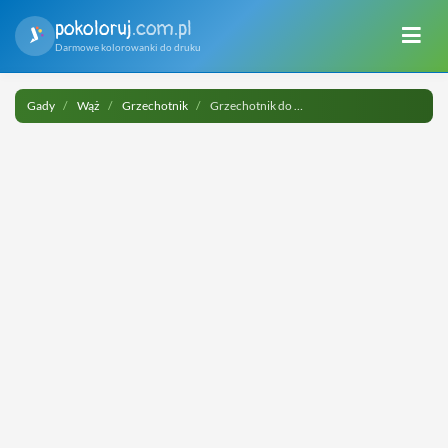
pokoloruj
.com.pl
Darmowe kolorowanki do druku
Gady
Wąż
Grzechotnik
Grzechotnik do druku