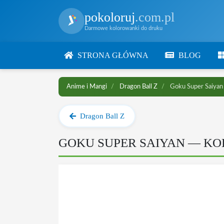
pokoloruj
.com.pl
Darmowe kolorowanki do druku
STRONA GŁÓWNA
BLOG
Anime i Mangi
Dragon Ball Z
Goku Super Saiyan
Dragon Ball Z
GOKU SUPER SAIYAN — K