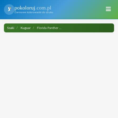
pokoloruj
.com.pl
Darmowe kolorowanki do druku
Ssaki
Kuguar
Florida Panther do druku