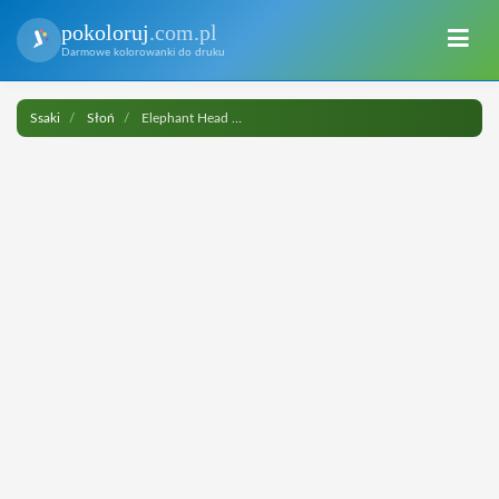
pokoloruj
.com.pl
Darmowe kolorowanki do druku
Ssaki
Słoń
Elephant Head do druku