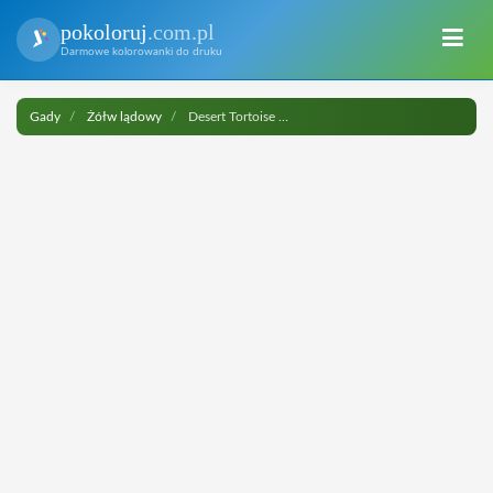
pokoloruj
.com.pl
Darmowe kolorowanki do druku
Gady
Żółw lądowy
Desert Tortoise do druku