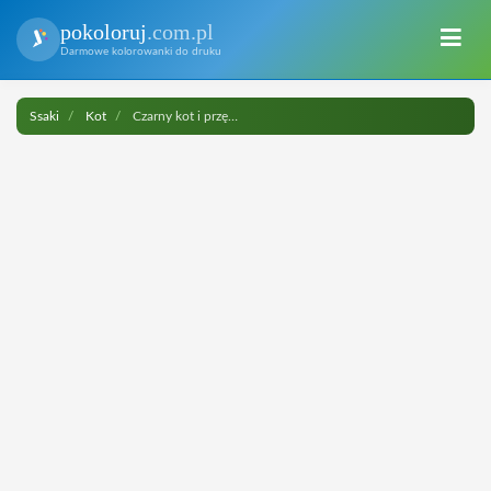
pokoloruj
.com.pl
Darmowe kolorowanki do druku
Ssaki
Kot
Czarny kot i przędza do druku