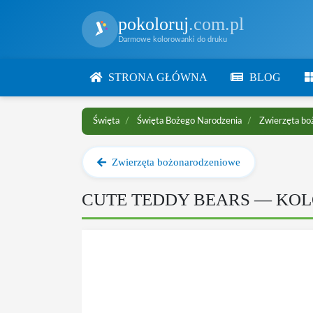
pokoloruj
.com.pl
Darmowe kolorowanki do druku
STRONA GŁÓWNA
BLOG
Święta
Święta Bożego Narodzenia
Zwierzęta bo
Zwierzęta bożonarodzeniowe
CUTE TEDDY BEARS — KO