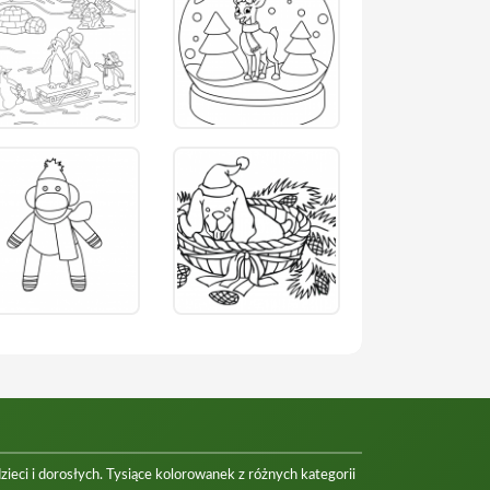
eci i dorosłych. Tysiące kolorowanek z różnych kategorii