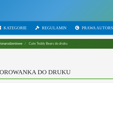
KATEGORIE
REGULAMIN
PRAWA AUTORS
żonarodzeniowe
Cute Teddy Bears do druku
LOROWANKA DO DRUKU