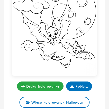
Drukuj kolorowankę
Pobierz
Więcej kolorowanek: Halloween