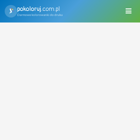
pokoloruj
.com.pl
Darmowe kolorowanki do druku