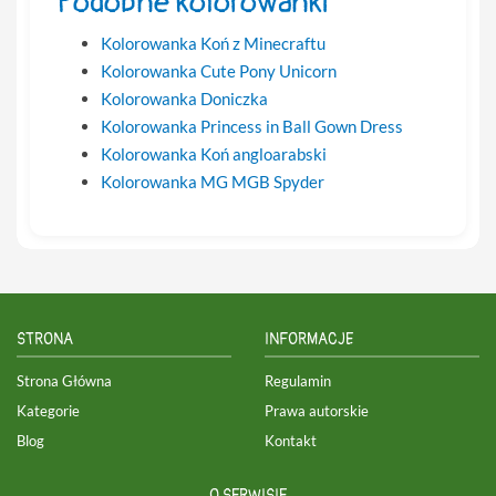
Podobne kolorowanki
Kolorowanka Koń z Minecraftu
Kolorowanka Cute Pony Unicorn
Kolorowanka Doniczka
Kolorowanka Princess in Ball Gown Dress
Kolorowanka Koń angloarabski
Kolorowanka MG MGB Spyder
STRONA
INFORMACJE
Strona Główna
Regulamin
Kategorie
Prawa autorskie
Blog
Kontakt
O SERWISIE