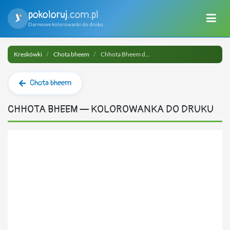
pokoloruj
.com.pl
Darmowe kolorowanki do druku
Kreskówki
Chota bheem
Chhota Bheem do druku
Chota bheem
CHHOTA BHEEM — KOLOROWANKA DO DRUKU