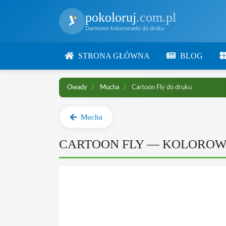
pokoloruj
.com.pl
Darmowe kolorowanki do druku
STRONA GŁÓWNA
BLOG
Owady
Mucha
Cartoon Fly do druku
Mucha
CARTOON FLY — KOLORO