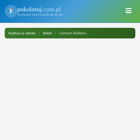
pokoloruj
.com.pl
Darmowe kolorowanki do druku
Kultura & sztuka
Balet
Cartoon Ballerina do druku