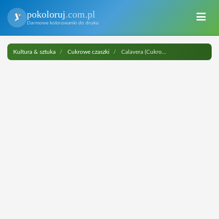
pokoloruj
.com.pl
Darmowe kolorowanki do druku
Kultura & sztuka
Cukrowe czaszki
Calavera (Cukrowa czaszka) do druku