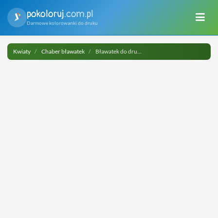
pokoloruj
.com.pl
Darmowe kolorowanki do druku
Kwiaty
Chaber bławatek
Bławatek do druku