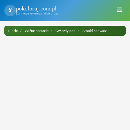
pokoloruj
.com.pl
Darmowe kolorowanki do druku
Ludzie
Ważne postacie
Gwiazdy pop
Arnold Schwarzenegger do druku