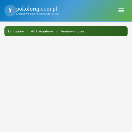
pokoloruj
.com.pl
Darmowe kolorowanki do druku
Dinozaury
Archaeopteryx
Animowany archaeopteryx do druku