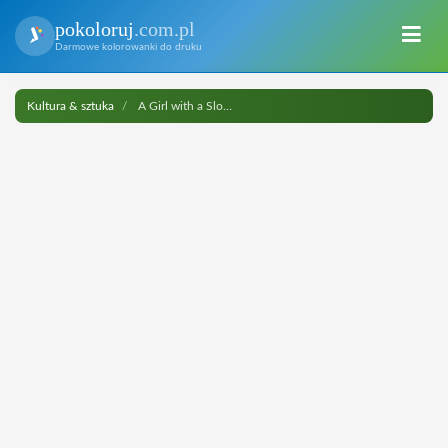
pokoloruj
.com.pl
Darmowe kolorowanki do druku
Kultura & sztuka
A Girl with a Sloth do druku