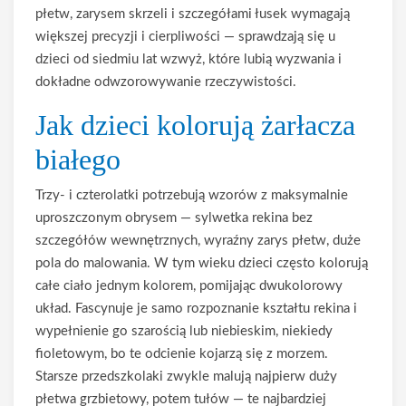
płetw, zarysem skrzeli i szczegółami łusek wymagają
większej precyzji i cierpliwości — sprawdzają się u
dzieci od siedmiu lat wzwyż, które lubią wyzwania i
dokładne odwzorowywanie rzeczywistości.
Jak dzieci kolorują żarłacza
białego
Trzy- i czterolatki potrzebują wzorów z maksymalnie
uproszczonym obrysem — sylwetka rekina bez
szczegółów wewnętrznych, wyraźny zarys płetw, duże
pola do malowania. W tym wieku dzieci często kolorują
całe ciało jednym kolorem, pomijając dwukolorowy
układ. Fascynuje je samo rozpoznanie kształtu rekina i
wypełnienie go szarością lub niebieskim, niekiedy
fioletowym, bo te odcienie kojarzą się z morzem.
Starsze przedszkolaki zwykle malują najpierw duży
płetwa grzbietowy, potem tułów — te najbardziej