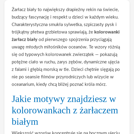
Żarłacz biały to największy drapieżny rekin na świecie,
budzący fascynację i respekt u dzieci w każdym wieku.
Charakterystyczna smukła sylwetka, szpiczasty pysk i
trójkątny płetwa grzbietowa sprawiają, że
kolorowanki
żarłacz biały
od pierwszego spojrzenia przyciągają
uwagę młodych miłośników oceanów. Te wzory różnią
się od typowych kolorowanek zwierzątek — pokazują
potężne ciało w ruchu, zarys zębów, dynamiczne ujęcia
z falami i głębią morską w tle. Dzieci chętnie sięgają po
nie po seansie filmów przyrodniczych lub wizycie w
oceanarium, kiedy chcą bliżej poznać króla mórz.
Jakie motywy znajdziesz w
kolorowankach z żarłaczem
białym
Większość wzorów koncentruje się na bocznym ujęciu