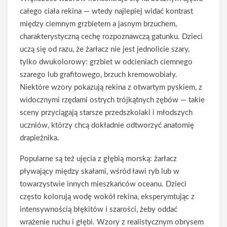
całego ciała rekina — wtedy najlepiej widać kontrast
między ciemnym grzbietem a jasnym brzuchem,
charakterystyczną cechę rozpoznawczą gatunku. Dzieci
uczą się od razu, że żarłacz nie jest jednolicie szary,
tylko dwukolorowy: grzbiet w odcieniach ciemnego
szarego lub grafitowego, brzuch kremowobiały.
Niektóre wzory pokazują rekina z otwartym pyskiem, z
widocznymi rzędami ostrych trójkątnych zębów — takie
sceny przyciągają starsze przedszkolaki i młodszych
uczniów, którzy chcą dokładnie odtworzyć anatomię
drapieżnika.
Popularne są też ujęcia z głębią morską: żarłacz
pływający między skałami, wśród ławi ryb lub w
towarzystwie innych mieszkańców oceanu. Dzieci
często kolorują wodę wokół rekina, eksperymtując z
intensywnością błękitów i szarości, żeby oddać
wrażenie ruchu i głębi. Wzory z realistycznym obrysem