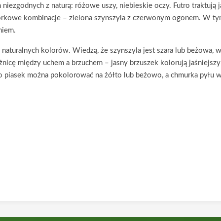
niezgodnych z naturą: różowe uszy, niebieskie oczy. Futro traktują 
hworkowe kombinacje – zielona szynszyla z czerwonym ogonem. W ty
niem.
do naturalnych kolorów. Wiedzą, że szynszyla jest szara lub beżowa, w
żnicę między uchem a brzuchem – jasny brzuszek kolorują jaśniejszy
o piasek można pokolorować na żółto lub beżowo, a chmurka pyłu w