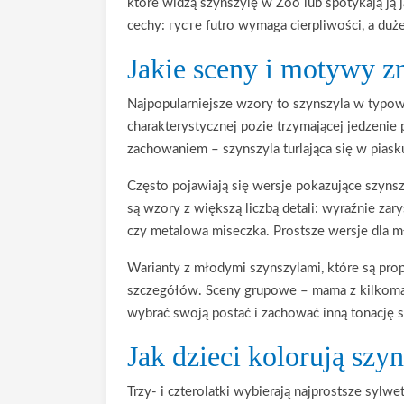
które widzą szynszylę w Zoo lub spotykają ją
cechy: густe futro wymaga cierpliwości, a du
Jakie sceny i motywy z
Najpopularniejsze wzory to szynszyla w typow
charakterystycznej pozie trzymającej jedzenie
zachowaniem – szynszyla turlająca się w pias
Często pojawiają się wersje pokazujące szynsz
są wzory z większą liczbą detali: wyraźnie z
czy metalowa miseczka. Prostsze wersje dla m
Warianty z młodymi szynszylami, które są prop
szczegółów. Sceny grupowe – mama z kilkoma 
wybrać swoją postać i zachować inną tonację s
Jak dzieci kolorują szy
Trzy- i czterolatki wybierają najprostsze sylwe