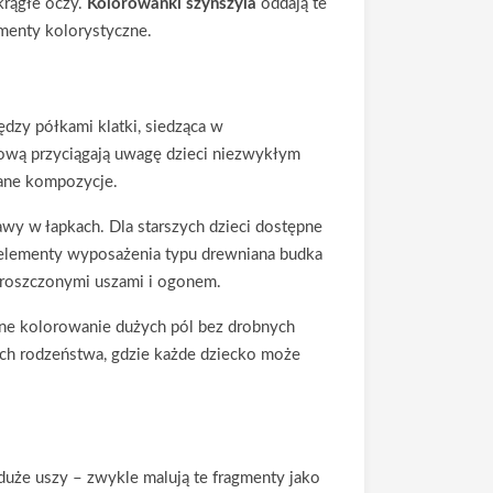
krągłe oczy.
Kolorowanki szynszyla
oddają te
ymenty kolorystyczne.
dzy półkami klatki, siedząca w
skową przyciągają uwagę dzieci niezwykłym
wane kompozycje.
awy w łapkach. Dla starszych dzieci dostępne
e elementy wyposażenia typu drewniana budka
uproszczonymi uszami i ogonem.
ojne kolorowanie dużych pól bez drobnych
ch rodzeństwa, gdzie każde dziecko może
i duże uszy – zwykle malują te fragmenty jako