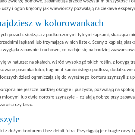
 jako zwierzę domowe, zapamiętują przede wszystkim puszystość i o
że uszy i ogon kręcony jak wiewiórczy pozwalają na ciekawe eksper
najdziesz w kolorowankach
ych pozach: siedząca z podkurczonymi tylnymi łapkami, skacząca mię
 przednimi łapkami lub trzymająca w nich listek. Sceny z kąpielą pia
ku wygląda zabawnie i ruchowo, co nadaje się na bardziej zaawanso
ylę w naturze: na skałach, wśród wysokogórskich roślin, z łodygą tr
arysowane pasemka futra, fragment kamienistego podłoża, dodatkow
łodszych dzieci ograniczają się do wyraźnego konturu szynszyli z 
orcjonalnie jeszcze bardziej okrągłe i puszyste, pozwalają na spok
młodymi lub dwie dorosłe szynszyle – działają dobrze przy zabawa
zarości czy beżu.
nszyle
tki z dużym konturem i bez detali futra. Przyciągają je okrągłe oczy 