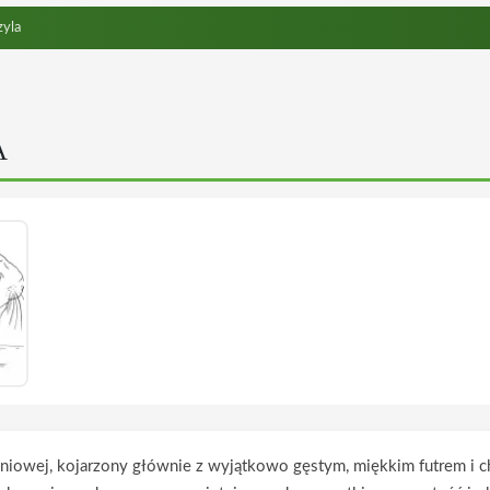
yla
A
dniowej, kojarzony głównie z wyjątkowo gęstym, miękkim futrem i c