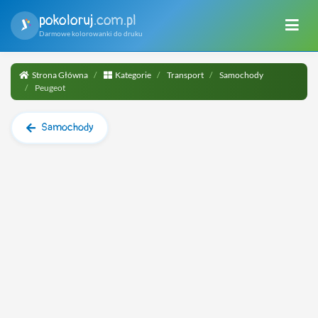
pokoloruj
.com.pl
Darmowe kolorowanki do druku
Strona Główna
Kategorie
Transport
Samochody
Peugeot
Samochody