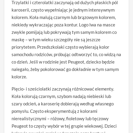
Trzylatki i czterolatki zaczynają od dużych płaskich pól
karoserii, często wypełniając je jednym intensywnym
kolorem. Koła malują czarnym lub brązowym kolorem,
niekiedy wykraczając poza kontur. Logo lwa na masce
zwykle pomijają lub pokrywają tym samym kolorem co
maskę – w tym wieku szczegóły nie są jeszcze
priorytetem. Przedszkolaki często wybierają kolor
samochodu rodziców, próbując odtworzyć to, co widzą na
co dzień. Jeśli w rodzinie jest Peugeot, dziecko będzie
nalegało, żeby pokolorować go dokładnie w tym samym
kolorze.
Pięcio- i sześciolatki zaczynają różnicować elementy.
Koła kolorują czarnym, szybom nadają niebieski lub
szary odcień, a karoserię dobierają według własnego
pomysłu. Często eksperymentują z kolorami
nierealistycznymi – różowy, fioletowy lub tęczowy
Peugeot to częsty wybór w tej grupie wiekowej. Dzieci