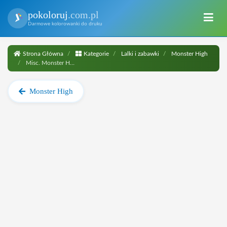
pokoloruj
.com.pl
Darmowe kolorowanki do druku
Strona Główna
Kategorie
Lalki i zabawki
Monster High
Misc. Monster High Dolls
Monster High