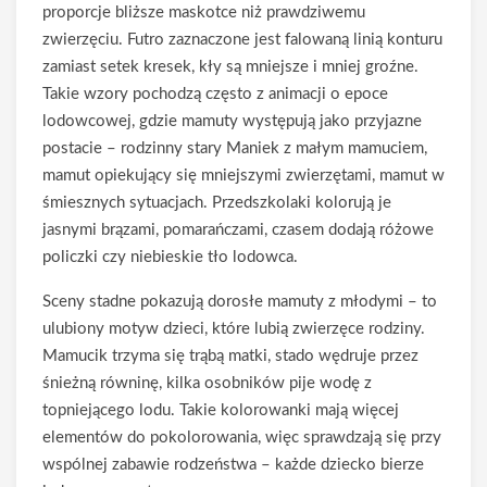
proporcje bliższe maskotce niż prawdziwemu
zwierzęciu. Futro zaznaczone jest falowaną linią konturu
zamiast setek kresek, kły są mniejsze i mniej groźne.
Takie wzory pochodzą często z animacji o epoce
lodowcowej, gdzie mamuty występują jako przyjazne
postacie – rodzinny stary Maniek z małym mamuciem,
mamut opiekujący się mniejszymi zwierzętami, mamut w
śmiesznych sytuacjach. Przedszkolaki kolorują je
jasnymi brązami, pomarańczami, czasem dodają różowe
policzki czy niebieskie tło lodowca.
Sceny stadne pokazują dorosłe mamuty z młodymi – to
ulubiony motyw dzieci, które lubią zwierzęce rodziny.
Mamucik trzyma się trąbą matki, stado wędruje przez
śnieżną równinę, kilka osobników pije wodę z
topniejącego lodu. Takie kolorowanki mają więcej
elementów do pokolorowania, więc sprawdzają się przy
wspólnej zabawie rodzeństwa – każde dziecko bierze