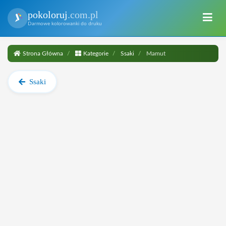
pokoloruj
.com.pl
Darmowe kolorowanki do druku
Strona Główna
Kategorie
Ssaki
Mamut
Ssaki