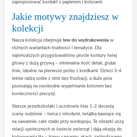
zaproponować kontakt z papierem i kolorami.
Jakie motywy znajdziesz w
kolekcji
Nasza kolekcja obejmuje
lew do wydrukowania
w
różnych wariantach trudności i tematyce. Dla
najmłodszych przygotowaliśmy proste kontury lwiej
głowy z dużą grzywą – minimalna ilość detali, grube
linie, idealne na pierwsze próby z kredkami. Dzieci 3-4
letnie radzą sobie z nimi bez frustracji, a duże pola
pozwalają na swobodne wypełnianie kolorem bez
konieczności precyzji.
Starsze przedszkolaki i uczniowie klas 1-2 docenią
sceny rodzinne – lwica z młodymi, lwiątka bawiące się
na sawannie, całe stado przy wodopoju. Te obrazki uczą
relacji społecznych w świecie zwierząt i dają okazję do
kolorowania tła – trawy sawanny, akacji, zachodzącego