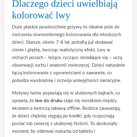
Dlaczego dzieci uwielbiają
kolorować lwy
Duże płaskie powierzchnie grzywy to idealne pole do
ćwiczenia równomiernego kolorowania dla młodszych
dzieci. Starsze, około 7-8 lat, potrafią już dodawać
cienie i głębię, tworząc realistyczny efekt. Lwy w
różnych pozach – leżące, ryczące, skradające się – uczą
obserwacji ruchu i anatomii zwierzęcej. Dzieci naturalnie
łączą kolorowanie z opowieściami o sawannie, co
pobudza wyobraźnię i rozwija umiejętności narracyjne.
Motywy lwów pojawiają się w ulubionych bajkach, co
sprawia, że
lew do druku
staje się mostkiem między
ekranem a twórczą zabawą offline. Rodzice zauważają,
że dzieci chętniej sięgają po kredki, gdy rozpoznają
postać lub zwierzę z ulubionej historii. To doskonały
moment, by oderwać malucha od tabletu i