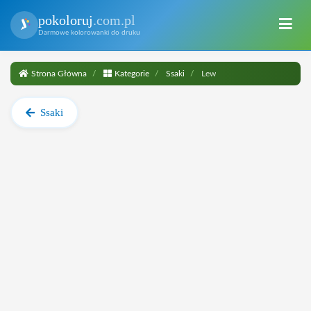
pokoloruj
.com.pl
Darmowe kolorowanki do druku
Strona Główna
Kategorie
Ssaki
Lew
Ssaki