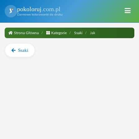
pokoloruj
.com.pl
Darmowe kolorowanki do druku
Strona Główna
Kategorie
Ssaki
Jak
Ssaki