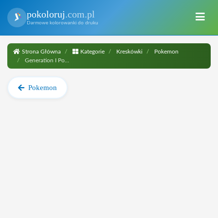
pokoloruj
.com.pl
Darmowe kolorowanki do druku
Strona Główna
Kategorie
Kreskówki
Pokemon
Generation I Pokemon
Pokemon