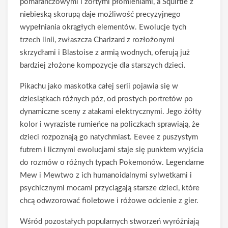
pomarańczowymi i żółtymi płomieniami, a Squirtle z
niebieską skorupą daje możliwość precyzyjnego
wypełniania okrągłych elementów. Ewolucje tych
trzech linii, zwłaszcza Charizard z rozłożonymi
skrzydłami i Blastoise z armią wodnych, oferują już
bardziej złożone kompozycje dla starszych dzieci.
Pikachu jako maskotka całej serii pojawia się w
dziesiątkach różnych póz, od prostych portretów po
dynamiczne sceny z atakami elektrycznymi. Jego żółty
kolor i wyraziste rumieńce na policzkach sprawiają, że
dzieci rozpoznają go natychmiast. Eevee z puszystym
futrem i licznymi ewolucjami staje się punktem wyjścia
do rozmów o różnych typach Pokemonów. Legendarne
Mew i Mewtwo z ich humanoidalnymi sylwetkami i
psychicznymi mocami przyciągają starsze dzieci, które
chcą odwzorować fioletowe i różowe odcienie z gier.
Wśród pozostałych popularnych stworzeń wyróżniają