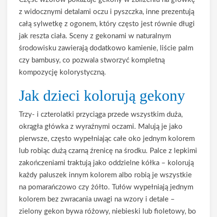
z widocznymi detalami oczu i pyszczka, inne prezentują
całą sylwetkę z ogonem, który często jest równie długi
jak reszta ciała. Sceny z gekonami w naturalnym
środowisku zawierają dodatkowo kamienie, liście palm
czy bambusy, co pozwala stworzyć kompletną
kompozycję kolorystyczną.
Jak dzieci kolorują gekony
Trzy- i czterolatki przyciąga przede wszystkim duża,
okrągła główka z wyraźnymi oczami. Malują je jako
pierwsze, często wypełniając całe oko jednym kolorem
lub robiąc dużą czarną źrenicę na środku. Palce z lepkimi
zakończeniami traktują jako oddzielne kółka – kolorują
każdy paluszek innym kolorem albo robią je wszystkie
na pomarańczowo czy żółto. Tułów wypełniają jednym
kolorem bez zwracania uwagi na wzory i detale –
zielony gekon bywa różowy, niebieski lub fioletowy, bo