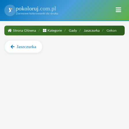
pokoloruj
.com.pl
Darmowe kolorowanki do druku
Strona Główna
Kategorie
Gady
Jaszczurka
Gekon
Jaszczurka