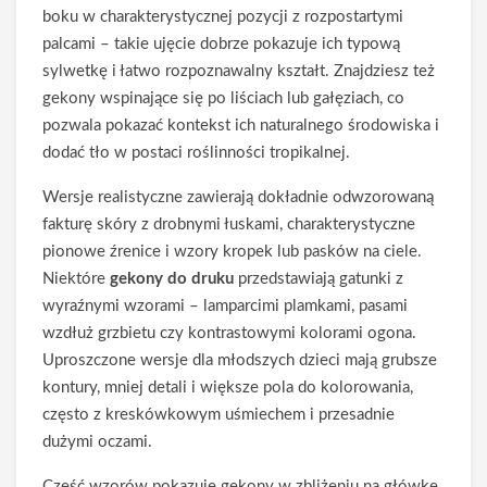
boku w charakterystycznej pozycji z rozpostartymi
palcami – takie ujęcie dobrze pokazuje ich typową
sylwetkę i łatwo rozpoznawalny kształt. Znajdziesz też
gekony wspinające się po liściach lub gałęziach, co
pozwala pokazać kontekst ich naturalnego środowiska i
dodać tło w postaci roślinności tropikalnej.
Wersje realistyczne zawierają dokładnie odwzorowaną
fakturę skóry z drobnymi łuskami, charakterystyczne
pionowe źrenice i wzory kropek lub pasków na ciele.
Niektóre
gekony do druku
przedstawiają gatunki z
wyraźnymi wzorami – lamparcimi plamkami, pasami
wzdłuż grzbietu czy kontrastowymi kolorami ogona.
Uproszczone wersje dla młodszych dzieci mają grubsze
kontury, mniej detali i większe pola do kolorowania,
często z kreskówkowym uśmiechem i przesadnie
dużymi oczami.
Część wzorów pokazuje gekony w zbliżeniu na główkę