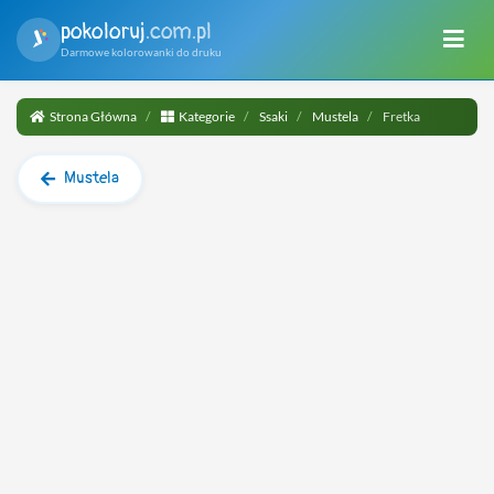
pokoloruj
.com.pl
Darmowe kolorowanki do druku
Strona Główna
Kategorie
Ssaki
Mustela
Fretka
Mustela