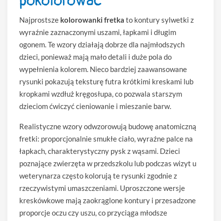
pokolorować
Najprostsze
kolorowanki fretka
to kontury sylwetki z
wyraźnie zaznaczonymi uszami, łapkami i długim
ogonem. Te wzory działają dobrze dla najmłodszych
dzieci, ponieważ mają mało detali i duże pola do
wypełnienia kolorem. Nieco bardziej zaawansowane
rysunki pokazują teksturę futra krótkimi kreskami lub
kropkami wzdłuż kręgosłupa, co pozwala starszym
dzieciom ćwiczyć cieniowanie i mieszanie barw.
Realistyczne wzory odwzorowują budowę anatomiczną
fretki: proporcjonalnie smukłe ciało, wyraźne palce na
łapkach, charakterystyczny pysk z wąsami. Dzieci
poznające zwierzęta w przedszkolu lub podczas wizyt u
weterynarza często kolorują te rysunki zgodnie z
rzeczywistymi umaszczeniami. Uproszczone wersje
kreskówkowe mają zaokrąglone kontury i przesadzone
proporcje oczu czy uszu, co przyciąga młodsze