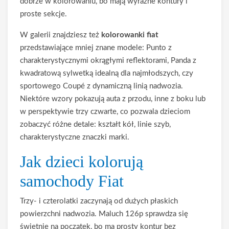
dobrze w kolorowaniu, bo mają wyraźne kontury i
proste sekcje.
W galerii znajdziesz też
kolorowanki fiat
przedstawiające mniej znane modele: Punto z
charakterystycznymi okrągłymi reflektorami, Panda z
kwadratową sylwetką idealną dla najmłodszych, czy
sportowego Coupé z dynamiczną linią nadwozia.
Niektóre wzory pokazują auta z przodu, inne z boku lub
w perspektywie trzy czwarte, co pozwala dzieciom
zobaczyć różne detale: kształt kół, linie szyb,
charakterystyczne znaczki marki.
Jak dzieci kolorują
samochody Fiat
Trzy- i czterolatki zaczynają od dużych płaskich
powierzchni nadwozia. Maluch 126p sprawdza się
świetnie na początek, bo ma prosty kontur bez