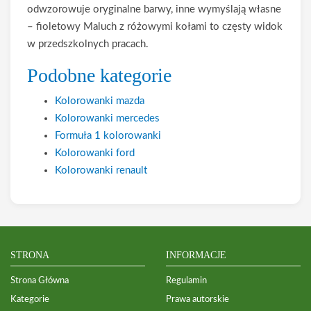
odwzorowuje oryginalne barwy, inne wymyślają własne
– fioletowy Maluch z różowymi kołami to częsty widok
w przedszkolnych pracach.
Podobne kategorie
Kolorowanki mazda
Kolorowanki mercedes
Formuła 1 kolorowanki
Kolorowanki ford
Kolorowanki renault
STRONA
INFORMACJE
Strona Główna
Regulamin
Kategorie
Prawa autorskie