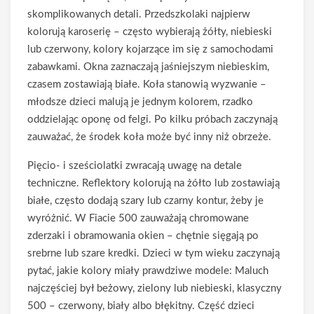
skomplikowanych detali. Przedszkolaki najpierw
kolorują karoserię – często wybierają żółty, niebieski
lub czerwony, kolory kojarzące im się z samochodami
zabawkami. Okna zaznaczają jaśniejszym niebieskim,
czasem zostawiają białe. Koła stanowią wyzwanie –
młodsze dzieci malują je jednym kolorem, rzadko
oddzielając oponę od felgi. Po kilku próbach zaczynają
zauważać, że środek koła może być inny niż obrzeże.
Pięcio- i sześciolatki zwracają uwagę na detale
techniczne. Reflektory kolorują na żółto lub zostawiają
białe, często dodają szary lub czarny kontur, żeby je
wyróżnić. W Fiacie 500 zauważają chromowane
zderzaki i obramowania okien – chętnie sięgają po
srebrne lub szare kredki. Dzieci w tym wieku zaczynają
pytać, jakie kolory miały prawdziwe modele: Maluch
najczęściej był beżowy, zielony lub niebieski, klasyczny
500 – czerwony, biały albo błękitny. Część dzieci