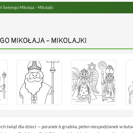
ń Świętego Mikołaja - Mikolajki
GO MIKOŁAJA - MIKOLAJKI
ych świąt dla dzieci — poranek 6 grudnia, pełen niespodzianek w but