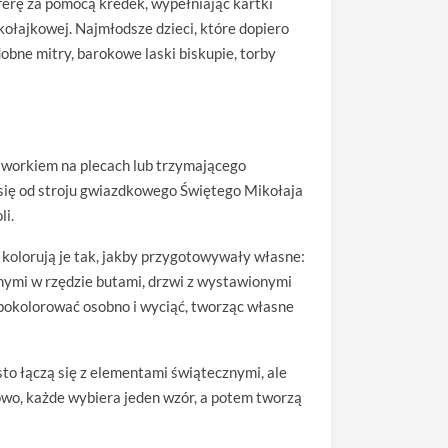
erę za pomocą kredek, wypełniając kartki
ołajkowej. Najmłodsze dzieci, które dopiero
obne mitry, barokowe laski biskupie, torby
z workiem na plecach lub trzymającego
ią się od stroju gwiazdkowego Świętego Mikołaja
li.
 kolorują je tak, jakby przygotowywały własne:
onymi w rzędzie butami, drzwi z wystawionymi
 pokolorować osobno i wyciąć, tworząc własne
o łączą się z elementami świątecznymi, ale
powo, każde wybiera jeden wzór, a potem tworzą