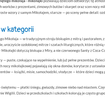
ętego mikołaja - mikołajki
pozwalają dzieciom odtworzyć tę atmosf
h worków z prezentami, zimowych butów i skarpet oraz scen nocy mik
proste wzory z samym Mikołajem, starsze — po sceny pełne detali: ozd
w kategorii
go Mikołaja — w tradycyjnym stroju biskupim z mitrą i pastorałem, 
ie, uroczyście ozdobionej mitrze i szatach liturgicznych, które różn
 Mikołajki dotyczą biskupa z Miry, a nie czerwonego Santy z Coca-Co
— puste, czekające na wypełnienie, lub już pełne prezentów. Dzieci
nach nocy mikołajkowej pojawiają się okna domów, korytarze z ustawi
ntów — książki, misie, samochodziki, słodycze — które dzieci mogą
świętemu — płatki śniegu, gwiazdy, zimowe niebo nad miastem. Częst
nie Wigilii. Dzieci w przedszkolach i szkołach kolorują je często gru