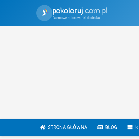
pokoloruj
.com.pl
Darmowe kolorowanki do druku
STRONA GŁÓWNA
BLOG
K