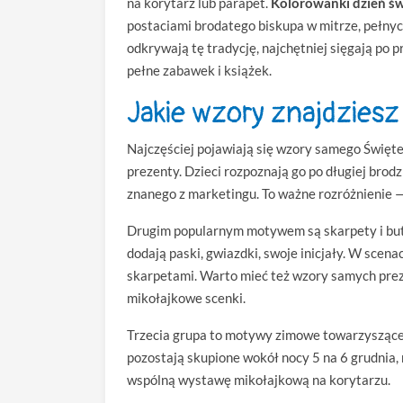
na korytarz lub parapet.
Kolorowanki dzień świ
postaciami brodatego biskupa w mitrze, pełnyc
odkrywają tę tradycję, najchętniej sięgają po 
pełne zabawek i książek.
Jakie wzory znajdziesz 
Najczęściej pojawiają się wzory samego Święte
prezenty. Dzieci rozpoznają go po długiej brodz
znanego z marketingu. To ważne rozróżnienie —
Drugim popularnym motywem są skarpety i buty 
dodają paski, gwiazdki, swoje inicjały. W sce
skarpetami. Warto mieć też wzory samych preze
mikołajkowe scenki.
Trzecia grupa to motywy zimowe towarzyszące 
pozostają skupione wokół nocy 5 na 6 grudnia, 
wspólną wystawę mikołajkową na korytarzu.