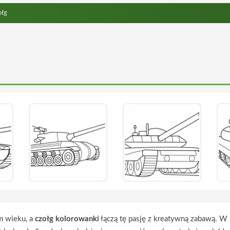
łg
m wieku, a
czołg kolorowanki
łączą tę pasję z kreatywną zabawą. W 