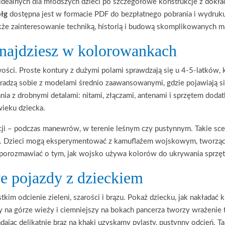
idealnych dla młodszych dzieci po szczegółowe konstrukcje z dok
łg
dostępna jest w formacie PDF do bezpłatnego pobrania i wydruk
akże zainteresowanie techniką, historią i budową skomplikowanych m
znajdziesz w kolorowankach
ści. Proste kontury z dużymi polami sprawdzają się u 4-5-latków, k
e radzą sobie z modelami średnio zaawansowanymi, gdzie pojawiają si
ania z drobnymi detalami: nitami, złączami, antenami i sprzętem do
wieku dziecka.
ji – podczas manewrów, w terenie leśnym czy pustynnym. Takie scen
ną. Dzieci mogą eksperymentować z kamuflażem wojskowym, tworząc
by porozmawiać o tym, jak wojsko używa kolorów do ukrywania sprz
e pojazdy z dzieckiem
m odcienie zieleni, szarości i brązu. Pokaż dziecku, jak nakładać k
lony na górze wieży i ciemniejszy na bokach pancerza tworzy wrażenie
ając delikatnie brąz na khaki uzyskamy pylasty, pustynny odcień. Ta