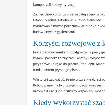
kompozycji kolorystycznej.
Zachęć dziecko do tworzenia całej sceny wok
Dzieci uwielbiają dodawać własne elementy – f
kolorowania można porozmawiać o pokojowym 
budowlanych z gąsienicami.
Korzyści rozwojowe z 
Praca z
kolorowankami czołg
rozwija precyzj
kołami, pancerz ze złączami, anteny i wyposażen
przygotowuje rękę do pisania liter i cyfr. Mło
fundamentem płynnego pisma.
Warto też zauważyć, że nie wszystkie dzieci p
Kolorowanie ma być przyjemnością, więc jeśli 
natomiast
czołg do druku
to wspaniały sposób 
Kiedy wykorzystać sza