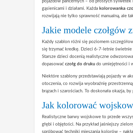
pojazdów pancernych – od prostych sylwetek 
gąsienicami i działami. Każda
kolorowanka czo
rozwijają nie tylko sprawność manualną, ale t
Jakie modele czołgów 
Każdy szablon różni się poziomem szczegółowo
się trzymać kredkę. Dzieci 6-7-letnie świetni
Starsze dzieci docenią realistyczne odwzorow
dopasować
czołg do druku
do umiejętności i 
Niektóre szablony przedstawiają pojazdy w akc
otoczenia, co rozwija wyobraźnię przestrzen
brązach i szarościach. To doskonała okazja, 
Jak kolorować wojskow
Realistyczne barwy wojskowe to przede wszystki
głębi i objętości. Na przykład jaśniejszy zie
spróbować techniki mieszania kolorów – nakład