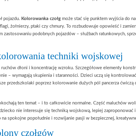
ół pojazdu.
Kolorowanka czołg
może stać się punktem wyjścia do nar
lagi, żołnierzy, ptaki czy chmury. To rozbudowuje opowieść i zamien
zastosowaniu podobnych pojazdów – służbach ratunkowych, sprzę
kolorowania techniki wojskowej
ę ruchów dłoni i koncentrację wzroku. Szczegółowe elementy konstr
ie – wymagają skupienia i staranności. Dzieci uczą się kontrolować n
dsze przedszkolaki poprzez kolorowanie dużych pól pancerza ćwiczą d
okochają ten temat – i to całkowicie normalne. Część maluchów woli
dziecko nie interesuje się techniką wojskową, lepiej zaproponować i
na spokojne popołudnie i rozwijanie pasji w bezpiecznej, kreatywne
blony czołgów