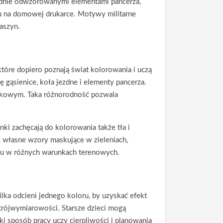
ładnie odwzorowanymi elementami pancerza,
u na domowej drukarce. Motywy militarne
aszyn.
tóre dopiero poznają świat kolorowania i uczą
ę gąsienice, koła jezdne i elementy pancerza.
datkowym. Taka różnorodność pozwala
ki zachęcają do kolorowania także tła i
 własne wzory maskujące w zieleniach,
ętu w różnych warunkach terenowych.
ilka odcieni jednego koloru, by uzyskać efekt
 trójwymiarowości. Starsze dzieci mogą
ki sposób pracy uczy cierpliwości i planowania