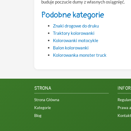
buduje poczucie dumy z własnych osiągnięć.
Podobne kategorie
Znaki drogowe do druku
Traktory kolorowanki
Kolorowanki motocykle
Balon kolorowanki
Kolorowanka monster truck
STRONA
INFO
Strona Główna
Regula
Kategorie
Prawa a
Blog
Kontak