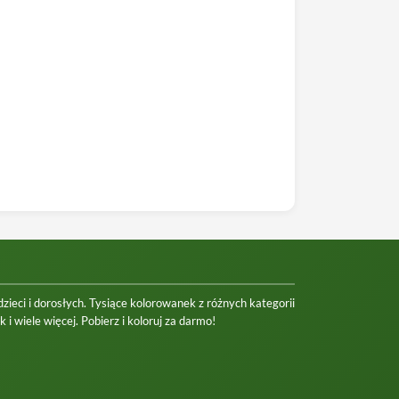
ieci i dorosłych. Tysiące kolorowanek z różnych kategorii
 i wiele więcej. Pobierz i koloruj za darmo!