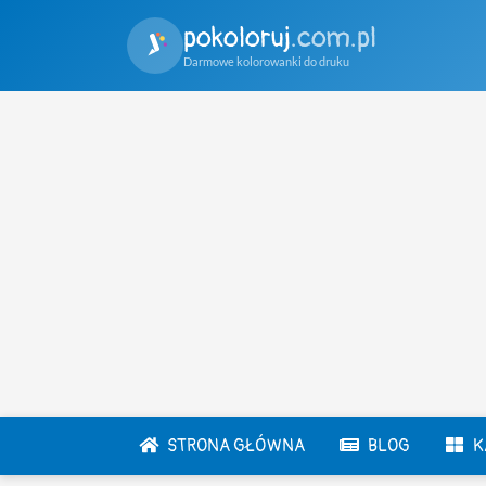
pokoloruj
.com.pl
Darmowe kolorowanki do druku
STRONA GŁÓWNA
BLOG
K