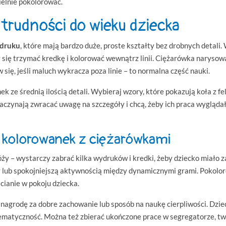
elnie pokolorować.
trudności do wieku dziecka
 druku
, które mają bardzo duże, proste kształty bez drobnych detali. 
się trzymać kredkę i kolorować wewnątrz linii. Ciężarówka narysowa
 się, jeśli maluch wykracza poza linie – to normalna część nauki.
ek ze średnią ilością detali. Wybieraj wzory, które pokazują koła z fe
czynają zwracać uwagę na szczegóły i chcą, żeby ich praca wyglądała 
 kolorowanek z ciężarówkami
ży – wystarczy zabrać kilka wydruków i kredki, żeby dziecko miało z
lub spokojniejszą aktywnością między dynamicznymi grami. Pokolor
ścianie w pokoju dziecka.
nagrodę za dobre zachowanie lub sposób na naukę cierpliwości. Dziec
tematyczność. Można też zbierać ukończone prace w segregatorze, tw