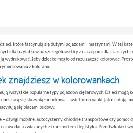
dzieci, które fascynują się dużymi pojazdami i maszynami. W tej kat
nych dla trzylatków po szczegółowe tiry z naczepami dla starszych
 ją wydrukować, żeby dziecko mogło od razu zacząć kolorować. Pros
perymentowania z kolorami.
ek znajdziesz w kolorowankach
ują wszystkie popularne typy pojazdów ciężarowych. Dzieci mogą ko
z unoszącą się skrzynią ładunkową – świetne do nauki, jak działają m
ascynują się placami budowy.
 – dźwigi mobilne, autocysterny, chłodnie transportowe czy pomoc d
o zawodach związanych z transportem i logistyką. Przedszkolaki sz