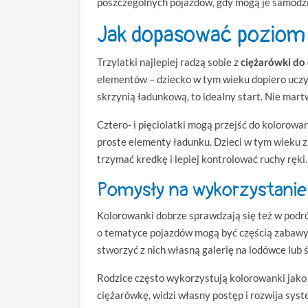
poszczególnych pojazdów, gdy mogą je samodzi
Jak dopasować poziom 
Trzylatki najlepiej radzą sobie z
ciężarówki do
elementów – dziecko w tym wieku dopiero uczy 
skrzynią ładunkową, to idealny start. Nie martw
Cztero- i pięciolatki mogą przejść do kolorowan
proste elementy ładunku. Dzieci w tym wieku za
trzymać kredkę i lepiej kontrolować ruchy ręki.
Pomysły na wykorzystanie
Kolorowanki dobrze sprawdzają się też w podró
o tematyce pojazdów mogą być częścią zabawy 
stworzyć z nich własną galerię na lodówce lub 
Rodzice często wykorzystują kolorowanki jako 
ciężarówkę, widzi własny postęp i rozwija sys