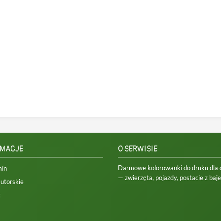
RMACJE
O SERWISIE
Darmowe kolorowanki do druku dla dz
min
— zwierzęta, pojazdy, postacie z bajek
utorskie
t