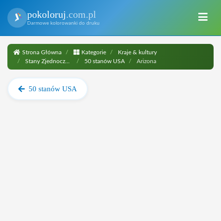
pokoloruj
.com.pl
Darmowe kolorowanki do druku
Strona Główna
Kategorie
Kraje & kultury
Stany Zjednoczone
50 stanów USA
Arizona
50 stanów USA