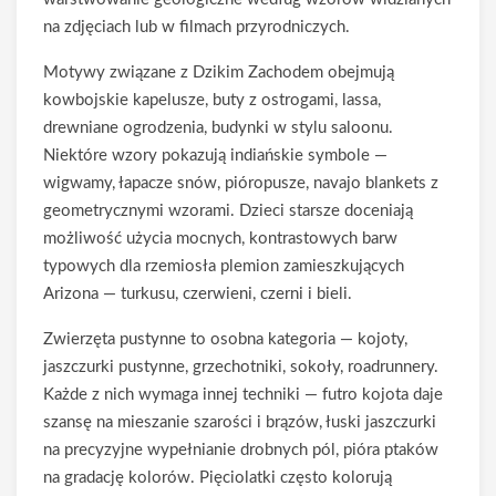
na zdjęciach lub w filmach przyrodniczych.
Motywy związane z Dzikim Zachodem obejmują
kowbojskie kapelusze, buty z ostrogami, lassa,
drewniane ogrodzenia, budynki w stylu saloonu.
Niektóre wzory pokazują indiańskie symbole —
wigwamy, łapacze snów, pióropusze, navajo blankets z
geometrycznymi wzorami. Dzieci starsze doceniają
możliwość użycia mocnych, kontrastowych barw
typowych dla rzemiosła plemion zamieszkujących
Arizona — turkusu, czerwieni, czerni i bieli.
Zwierzęta pustynne to osobna kategoria — kojoty,
jaszczurki pustynne, grzechotniki, sokoły, roadrunnery.
Każde z nich wymaga innej techniki — futro kojota daje
szansę na mieszanie szarości i brązów, łuski jaszczurki
na precyzyjne wypełnianie drobnych pól, pióra ptaków
na gradację kolorów. Pięciolatki często kolorują