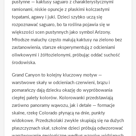
pustynne — kaktusy saguaro z charakterystycznymi
ramionami, niskie opuncje z płaskimi kolczastymi
łopatami, agawy i juki. Dzieci szybko uczą się
rozpoznawać saguaro, bo ta roślina pojawia się w
większości scen pustynnych jako symbol Arizony.
Młodsze maluchy często malują kaktusy na zielono bez
zastanowienia, starsze eksperymentują z odcieniami
oliwkowymi i żółtozielonymi, próbując oddać suchość
środowiska.
Grand Canyon to kolejny kluczowy motyw —
warstwowe skały w odcieniach czerwieni, brązu i
pomarańczy dają dziecku okazję do wypróbowania
ciepłej palety kolorów. Kolorowanki przedstawiają
zarówno panoramy wąwozu, jak i detale — formacje
skalne, rzekę Colorado płynącą na dnie, punkty
widokowe. Przedszkolaki zwykle skupiają się na dużych
płaszczyznach skał, szkolne dzieci próbują odwzorować
warstwowanie geologiczne według wzorów widzianych