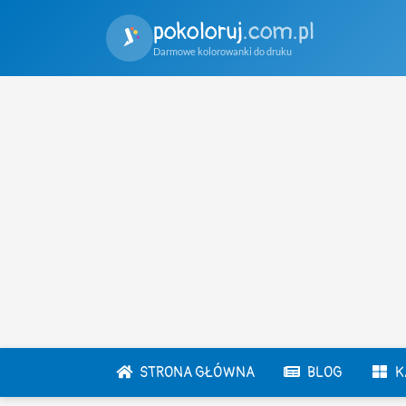
pokoloruj
.com.pl
Darmowe kolorowanki do druku
STRONA GŁÓWNA
BLOG
K