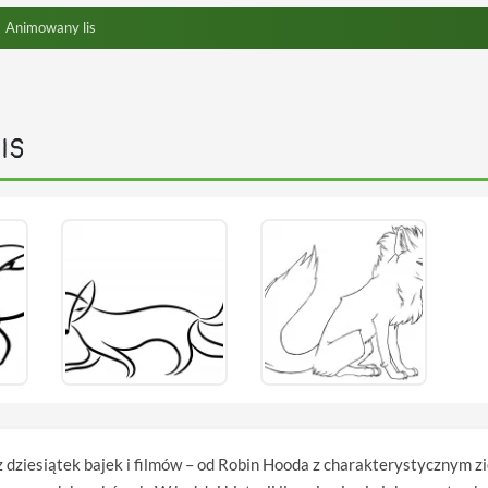
Animowany lis
IS
ą z dziesiątek bajek i filmów – od Robin Hooda z charakterystycznym