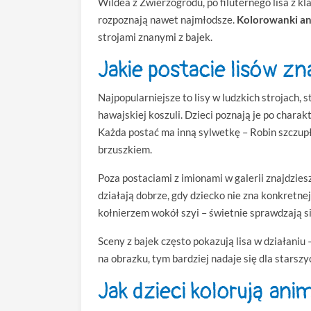
Wildea z Zwierzogrodu, po filuternego lisa z kl
rozpoznają nawet najmłodsze.
Kolorowanki an
strojami znanymi z bajek.
Jakie postacie lisów zna
Najpopularniejsze to lisy w ludzkich strojach,
hawajskiej koszuli. Dzieci poznają je po charak
Każda postać ma inną sylwetkę – Robin szczupł
brzuszkiem.
Poza postaciami z imionami w galerii znajdziesz 
działają dobrze, gdy dziecko nie zna konkretnej
kołnierzem wokół szyi – świetnie sprawdzają si
Sceny z bajek często pokazują lisa w działaniu 
na obrazku, tym bardziej nadaje się dla starszy
Jak dzieci kolorują ani