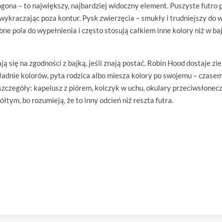
ogona – to największy, najbardziej widoczny element. Puszyste futro 
raczając poza kontur. Pysk zwierzęcia – smukły i trudniejszy do wy
obne pola do wypełnienia i często stosują całkiem inne kolory niż w baj
ą się na zgodności z bajką, jeśli znają postać. Robin Hood dostaje zie
kładnie kolorów, pyta rodzica albo miesza kolory po swojemu – czase
czegóły: kapelusz z piórem, kolczyk w uchu, okulary przeciwsłoneczn
łtym, bo rozumieją, że to inny odcień niż reszta futra.