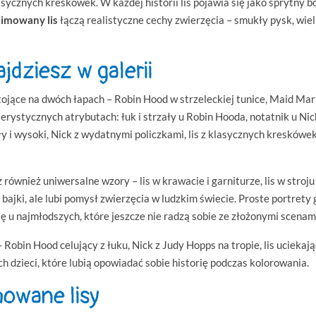
asycznych kreskówek. W każdej historii lis pojawia się jako sprytny b
imowany lis
łączą realistyczne cechy zwierzęcia – smukły pysk, wielk
jdziesz w galerii
 stojące na dwóch łapach – Robin Hood w strzeleckiej tunice, Maid Ma
terystycznych atrybutach: łuk i strzały u Robin Hooda, notatnik u Nick
y i wysoki, Nick z wydatnymi policzkami, lis z klasycznych kreskówe
również uniwersalne wzory – lis w krawacie i garniturze, lis w stroju 
 bajki, ale lubi pomysł zwierzęcia w ludzkim świecie. Proste portrety
ę u najmłodszych, które jeszcze nie radzą sobie ze złożonymi scenam
– Robin Hood celujący z łuku, Nick z Judy Hopps na tropie, lis ucieka
ch dzieci, które lubią opowiadać sobie historię podczas kolorowania.
mowane lisy