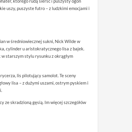
ohater, którego rudą sierść i puszysty ogon
ie uszy, puszyste futro – z ludzkimi emocjami i
rian w średniowiecznej sukni, Nick Wilde w
a, cylinder u aristokratycznego lisa z bajek.
k w starszym stylu rysunku z okrągłym
rycerza, lis pilotujący samolot. Te sceny
 głowy lisa – z dużymi uszami, ostrym pyskiem i
i.
jący ze skradzioną gęsią. Im więcej szczegółów