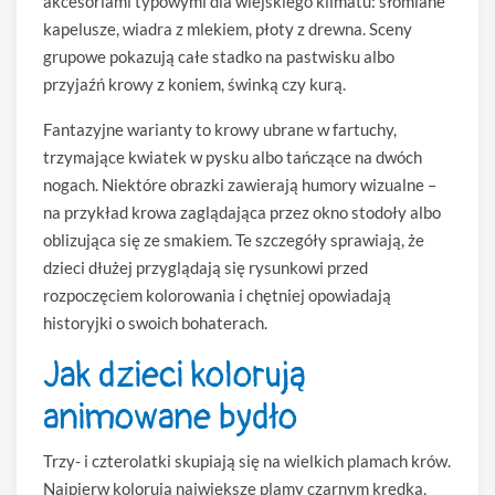
akcesoriami typowymi dla wiejskiego klimatu: słomiane
kapelusze, wiadra z mlekiem, płoty z drewna. Sceny
grupowe pokazują całe stadko na pastwisku albo
przyjaźń krowy z koniem, świnką czy kurą.
Fantazyjne warianty to krowy ubrane w fartuchy,
trzymające kwiatek w pysku albo tańczące na dwóch
nogach. Niektóre obrazki zawierają humory wizualne –
na przykład krowa zaglądająca przez okno stodoły albo
oblizująca się ze smakiem. Te szczegóły sprawiają, że
dzieci dłużej przyglądają się rysunkowi przed
rozpoczęciem kolorowania i chętniej opowiadają
historyjki o swoich bohaterach.
Jak dzieci kolorują
animowane bydło
Trzy- i czterolatki skupiają się na wielkich plamach krów.
Najpierw kolorują największe plamy czarnym kredką,