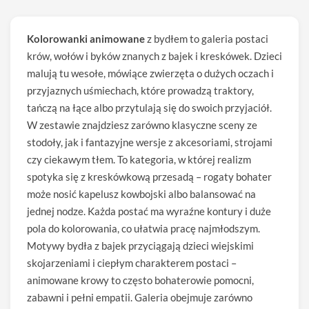
Kolorowanki animowane
z bydłem to galeria postaci
krów, wołów i byków znanych z bajek i kreskówek. Dzieci
malują tu wesołe, mówiące zwierzęta o dużych oczach i
przyjaznych uśmiechach, które prowadzą traktory,
tańczą na łące albo przytulają się do swoich przyjaciół.
W zestawie znajdziesz zarówno klasyczne sceny ze
stodoły, jak i fantazyjne wersje z akcesoriami, strojami
czy ciekawym tłem. To kategoria, w której realizm
spotyka się z kreskówkową przesadą – rogaty bohater
może nosić kapelusz kowbojski albo balansować na
jednej nodze. Każda postać ma wyraźne kontury i duże
pola do kolorowania, co ułatwia pracę najmłodszym.
Motywy bydła z bajek przyciągają dzieci wiejskimi
skojarzeniami i ciepłym charakterem postaci –
animowane krowy to często bohaterowie pomocni,
zabawni i pełni empatii. Galeria obejmuje zarówno